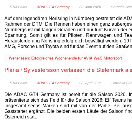
DTM Paket
ADAC GT4 Germany
30. Juni 2026
Cornelia Si
Auf dem legendären Norisring in Nürnberg bestreitet die 
Rahmen der DTM. Die Rennen haben einen ganz außergewöh
Nürnbergs ist mit langen Geraden und nur fünf Kurven der ei
Spannung. Somit gilt es für Piloten, Rennwagen und Tea
Herausforderung Norisring erfolgreich bewältigt werden. 1
AMG, Porsche und Toyota sind für das Event auf den Straße
Weiterlesen: Erfolgreiches Wochenende für AVIA W&S Motorsport
Piana / Sylvestersson verlassen die Steiermark al
DTM Paket
ADAC GT4 Germany
23. April 2026
Cornelia Si
Die ADAC GT4 Germany ist bereit für die Saison 2026. I
präsentierte sich das Feld für die Saison 2026: Elf Teams 
insgesamt sechs Marken sind mit von der Partie. Bei au
Gaststarter ergänzt. Die beiden ersten Läufe der Saison fin
Österreich statt.