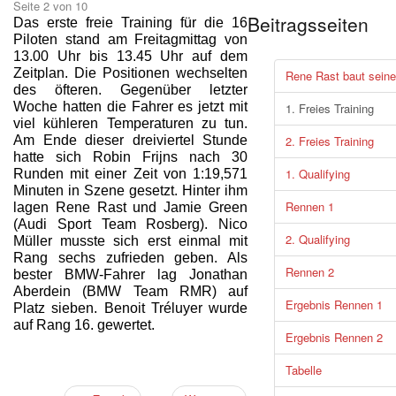
Seite 2 von 10
Beitragsseiten
Das erste freie Training für die 16
Piloten stand am Freitagmittag von
13.00 Uhr bis 13.45 Uhr auf dem
Zeitplan. Die Positionen wechselten
Rene Rast baut sein
des öfteren. Gegenüber letzter
Woche hatten die Fahrer es jetzt mit
1. Freies Training
viel kühleren Temperaturen zu tun.
Am Ende dieser dreiviertel Stunde
2. Freies Training
hatte sich Robin Frijns nach 30
1. Qualifying
Runden mit einer Zeit von 1:19,571
Minuten in Szene gesetzt. Hinter ihm
Rennen 1
lagen Rene Rast und Jamie Green
(Audi Sport Team Rosberg). Nico
2. Qualifying
Müller musste sich erst einmal mit
Rang sechs zufrieden geben. Als
Rennen 2
bester BMW-Fahrer lag Jonathan
Aberdein (BMW Team RMR) auf
Ergebnis Rennen 1
Platz sieben. Benoit Tréluyer wurde
auf Rang 16. gewertet.
Ergebnis Rennen 2
Tabelle