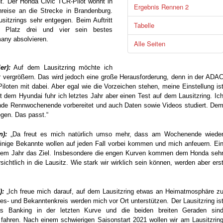
nt. Der Honda Civic TCR-Pilot wohnt in
Ergebnis Rennen 2
nreise an die Strecke in Brandenburg.
itzrings sehr entgegen. Beim Auftritt
Tabelle
 Platz drei und vier sein bestes
ny absolvieren.
Alle Seiten
er):
Auf dem Lausitzring möchte ich
r vergrößern. Das wird jedoch eine große Herausforderung, denn in der ADA
iloten mit dabei. Aber egal wie die Vorzeichen stehen, meine Einstellung is
 dem Hyundai fuhr ich letztes Jahr aber einen Test auf dem Lausitzring. Ic
nde Rennwochenende vorbereitet und auch Daten sowie Videos studiert. De
egen. Das passt.“
):
„Da freut es mich natürlich umso mehr, dass am Wochenende wiede
Einige Bekannte wollen auf jeden Fall vorbei kommen und mich anfeuern. Ei
iesem Jahr das Ziel. Insbesondere die engen Kurven kommen dem Honda seh
ichtlich in die Lausitz. Wie stark wir wirklich sein können, werden aber ers
):
„Ich freue mich darauf, auf dem Lausitzring etwas an Heimatmosphäre z
s- und Bekanntenkreis werden mich vor Ort unterstützen. Der Lausitzring is
s Banking in der letzten Kurve und die beiden breiten Geraden sin
fahren. Nach einem schwierigen Saisonstart 2021 wollen wir am Lausitzrin