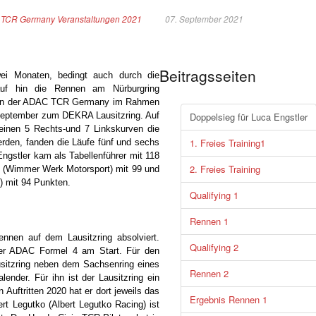
TCR Germany Veranstaltungen 2021
07. September 2021
Beitragsseiten
ei Monaten, bedingt auch durch die
rauf hin die Rennen am Nürburgring
sten der ADAC TCR Germany im Rahmen
eptember zum DEKRA Lausitzring. Auf
Doppelsieg für Luca Engstler
einen 5 Rechts-und 7 Linkskurven die
1. Freies Training1
rden, fanden die Läufe fünf und sechs
ngstler kam als Tabellenführer mit 118
2. Freies Training
ni (Wimmer Werk Motorsport) mit 99 und
 mit 94 Punkten.
Qualifying 1
Rennen 1
nnen auf dem Lausitzring absolviert.
Qualifying 2
der ADAC Formel 4 am Start. Für den
ausitzring neben dem Sachsenring eines
Rennen 2
ender. Für ihn ist der Lausitzring ein
n Auftritten 2020 hat er dort jeweils das
Ergebnis Rennen 1
t Legutko (Albert Legutko Racing) ist