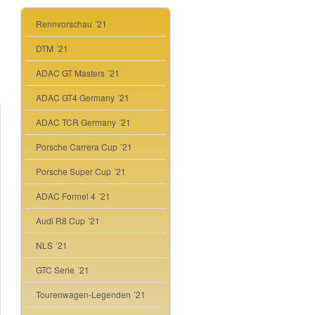
Rennvorschau ´21
DTM ´21
ADAC GT Masters ´21
ADAC GT4 Germany ´21
ADAC TCR Germany ´21
Porsche Carrera Cup ´21
Porsche Super Cup ´21
ADAC Formel 4 ´21
Audi R8 Cup ´21
NLS ´21
GTC Serie ´21
Tourenwagen-Legenden ´21