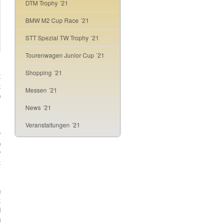
DTM Trophy ´21
BMW M2 Cup Race ´21
STT Spezial TW Trophy ´21
Tourenwagen Junior Cup ´21
Shopping ´21
C
t
Messen ´21
h
m
News ´21
Veranstaltungen ´21
r
n
r
t
u
t
d
g