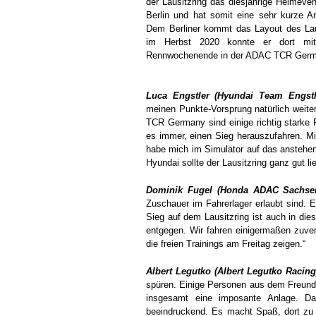
der Lausitzring das diesjährige Heimeve
Berlin und hat somit eine sehr kurze A
Dem Berliner kommt das Layout des Laus
im Herbst 2020 konnte er dort mit
Rennwochenende in der ADAC TCR Germa
Luca Engstler (Hyundai Team Engstl
meinen Punkte-Vorsprung natürlich weite
TCR Germany sind einige richtig starke P
es immer, einen Sieg herauszufahren. Mit
habe mich im Simulator auf das anstehe
Hyundai sollte der Lausitzring ganz gut li
Dominik Fugel (Honda ADAC Sachsen
Zuschauer im Fahrerlager erlaubt sind. 
Sieg auf dem Lausitzring ist auch in d
entgegen. Wir fahren einigermaßen zuvers
die freien Trainings am Freitag zeigen.“
Albert Legutko (Albert Legutko Racing
spüren. Einige Personen aus dem Freunde
insgesamt eine imposante Anlage. Da
beeindruckend. Es macht Spaß, dort zu 