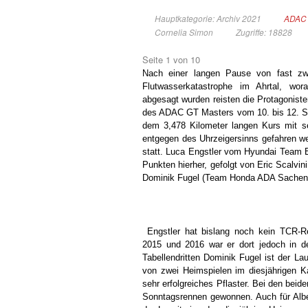
Hauptkategorie: Archiv 2021
ADAC 
Cornelia Simon
Zugriffe: 18828
Seite 1 von 10
Nach einer langen Pause von fast zw
Flutwasserkatastrophe im Ahrtal, wo
abgesagt wurden reisten die Protagoni
des ADAC GT Masters vom 10. bis 12. S
dem 3,478 Kilometer langen Kurs mit s
entgegen des Uhrzeigersinns gefahren we
statt. Luca Engstler vom Hyundai Team E
Punkten hierher, gefolgt von Eric Scalvi
Dominik Fugel (Team Honda ADA Sachen)
Engstler hat bislang noch kein TCR-Re
2015 und 2016 war er dort jedoch in 
Tabellendritten Dominik Fugel ist der L
von zwei Heimspielen im diesjährigen Kal
sehr erfolgreiches Pflaster. Bei den beide
Sonntagsrennen gewonnen. Auch für Alber