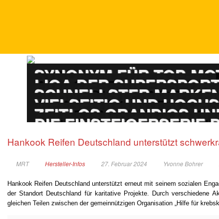
DTM
SYNONYM FÜR TOP-M
ADAC GT MASTERS
LIGA DER SUPERSPOR
PORSCHE CARRERA
SCHNELLSTER MARKEN
ADAC GT4 GERMAN
VIELSEITIG UND HOCH
TOURENWAGEN LE
ZEITLOS GRANDIOS UN
TOURENWAGEN JUN
DIE EINSTEIGERSERIE
Hankook Reifen Deutschland unterstützt schwerk
MRT
Hersteller-Infos
27. Februar 2024
Yvonne Bohrer
Hankook Reifen Deutschland unterstützt erneut mit seinem sozialen Enga
der Standort Deutschland für karitative Projekte. Durch verschiedene
gleichen Teilen zwischen der gemeinnützigen Organisation „Hilfe für krebsk