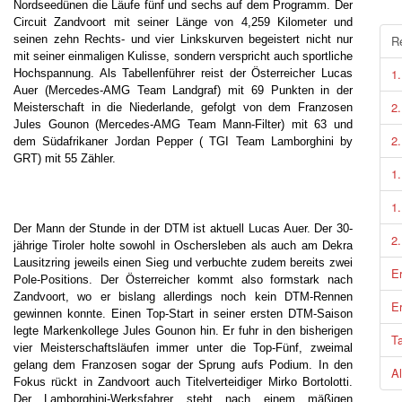
Nordseedünen die Läufe fünf und sechs auf dem Programm. Der
Circuit Zandvoort mit seiner Länge von 4,259 Kilometer und
seinen zehn Rechts- und vier Linkskurven begeistert nicht nur
R
mit seiner einmaligen Kulisse, sondern verspricht auch sportliche
1.
Hochspannung. Als Tabellenführer reist der Österreicher Lucas
Auer (Mercedes-AMG Team Landgraf) mit 69 Punkten in der
2.
Meisterschaft in die Niederlande, gefolgt von dem Franzosen
Jules Gounon (Mercedes-AMG Team Mann-Filter) mit 63 und
2.
dem Südafrikaner Jordan Pepper ( TGI Team Lamborghini by
GRT) mit 55 Zähler.
1.
1
Der Mann der Stunde in der DTM ist aktuell Lucas Auer. Der 30-
2
jährige Tiroler holte sowohl in Oschersleben als auch am Dekra
Lausitzring jeweils einen Sieg und verbuchte zudem bereits zwei
E
Pole-Positions. Der Österreicher kommt also formstark nach
Zandvoort, wo er bislang allerdings noch kein DTM-Rennen
E
gewinnen konnte. Einen Top-Start in seiner ersten DTM-Saison
legte Markenkollege Jules Gounon hin. Er fuhr in den bisherigen
Ta
vier Meisterschaftsläufen immer unter die Top-Fünf, zweimal
gelang dem Franzosen sogar der Sprung aufs Podium. In den
Al
Fokus rückt in Zandvoort auch Titelverteidiger Mirko Bortolotti.
Der Lamborghini-Werksfahrer steht nach einem mäßigen