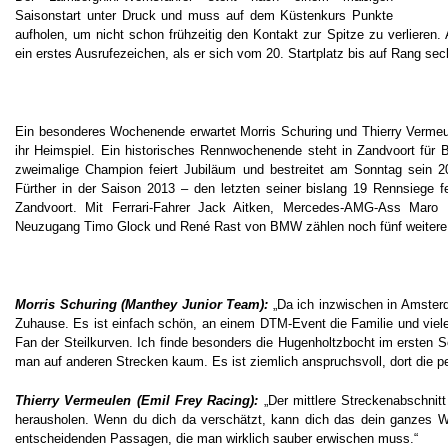
Saisonstart unter Druck und muss auf dem Küstenkurs Punkte
aufholen, um nicht schon frühzeitig den Kontakt zur Spitze zu verlieren.
ein erstes Ausrufezeichen, als er sich vom 20. Startplatz bis auf Rang se
Ein besonderes Wochenende erwartet Morris Schuring und Thierry Vermeul
ihr Heimspiel. Ein historisches Rennwochenende steht in Zandvoort für
zweimalige Champion feiert Jubiläum und bestreitet am Sonntag sein
Fürther in der Saison 2013 – den letzten seiner bislang 19 Rennsiege 
Zandvoort. Mit Ferrari-Fahrer Jack Aitken, Mercedes-AMG-Ass Maro En
Neuzugang Timo Glock und René Rast von BMW zählen noch fünf weitere Z
Morris Schuring (Manthey Junior Team):
„Da ich inzwischen in Amster
Zuhause. Es ist einfach schön, an einem DTM-Event die Familie und viele
Fan der Steilkurven. Ich finde besonders die Hugenholtzbocht im ersten 
man auf anderen Strecken kaum. Es ist ziemlich anspruchsvoll, dort die per
Thierry Vermeulen (Emil Frey Racing):
„Der mittlere Streckenabschnitt
herausholen. Wenn du dich da verschätzt, kann dich das dein ganzes W
entscheidenden Passagen, die man wirklich sauber erwischen muss.“