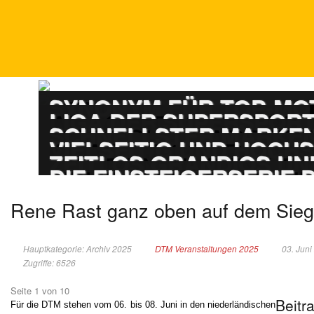
DTM
SYNONYM FÜR TOP-M
ADAC GT MASTERS
LIGA DER SUPERSPOR
PORSCHE CARRERA
SCHNELLSTER MARKEN
ADAC GT4 GERMAN
VIELSEITIG UND HOCH
TOURENWAGEN LE
ZEITLOS GRANDIOS UN
TOURENWAGEN JUN
DIE EINSTEIGERSERIE
Rene Rast ganz oben auf dem Sieg
Hauptkategorie: Archiv 2025
DTM Veranstaltungen 2025
03. Juni
Zugriffe: 6526
Seite 1 von 10
Beitr
Für die DTM stehen vom 06. bis 08. Juni in den niederländischen