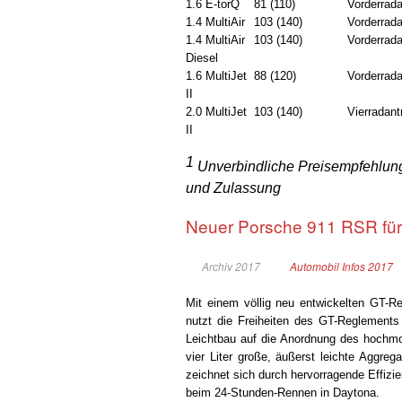
1.6 E-torQ
81 (110)
Vorderrada
1.4 MultiAir
103 (140)
Vorderrada
1.4 MultiAir
103 (140)
Vorderrada
Diesel
1.6 MultiJet
88 (120)
Vorderrada
II
2.0 MultiJet
103 (140)
Vierradant
II
1
Unverbindliche Preisempfehlung
und Zulassung
Neuer Porsche 911 RSR fü
Archiv 2017
Automobil Infos 2017
Mit einem völlig neu entwickelten GT-R
nutzt die Freiheiten des GT-Reglement
Leichtbau auf die Anordnung des hochmo
vier Liter große, äußerst leichte Aggrega
zeichnet sich durch hervorragende Effiz
beim 24-Stunden-Rennen in Daytona.