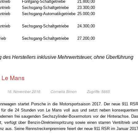
ntrieb
Fünfgang-Schaltgetriebe
21.800,00
ntrieb
Sechsgang-Schaltgetriebe
23.300,00
ntrieb
Sechsgang-Automatikgetriebe
25.000,00
ntrieb
Sechsgang-Schaltgetriebe
24.300,00
rieb
Sechsgang-Schaltgetriebe
27.200,00
 des Herstellers inklusive Mehrwertsteuer, ohne Überführung
r Le Mans
16. November 2016
Cornelia Simon
Zugriffe: 5665
ennwagen startet Porsche in die Motorsportsaison 2017. Der neue 911 RS
s für die 24 Stunden von Le Mans voll aus und setzt neben konsequente
dernen frei saugenden Sechszylinder-Boxermotors vor der Hinterachse. Da
t, verfügt über Benzin-Direkteinspritzung sowie einen starren Ventiltrieb un
ienz aus. Seine Rennstreckenpremiere feiert der neue 911 RSR im Januar 201