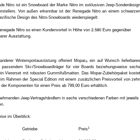
e Nitro ist ein Snowboard der Marke Nitro im exklusiven Jeep-Sonderdesig
stellers. Von außen erkennbar ist der Renegade Nitro an einem schwarze
ezifische Design des Nitro-Snowboards wiederspiegelt.
negade Nitro so einen Kundenvorteil in Höhe von 2.580 Euro gegenüber
arer Ausstattung.
nderer Wintersportausrüstung offeriert Mopar
ein auf Wunsch lieferbare
®
 passendem Ski-/Snowboardträger für vier Boards beziehungsweise sech
 ein Viererset mit robusten Gummifußmatten. Das Mopar-Zubehörpaket koste
 im Rahmen der Special Edition mit einem zusätzlichen Preisvorteil von zeh
 der Komponenten für einen Preis ab 799,00 Euro erhältlich.
ilnehmenden Jeep-Vertragshändlern in sechs verschiedenen Farben mit jeweils
en.
ise im Überblick:
1
Getriebe
Preis