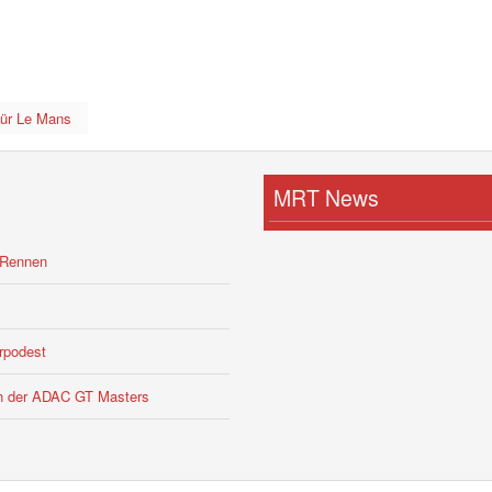
für Le Mans
MRT News
-Rennen
rpodest
 in der ADAC GT Masters