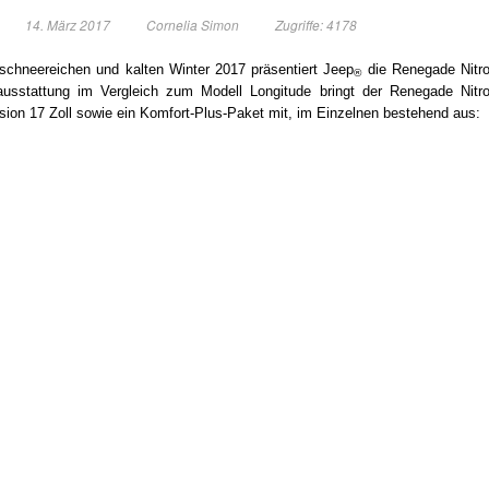
14. März 2017
Cornelia Simon
Zugriffe: 4178
schneereichen und kalten Winter 2017 präsentiert Jeep
die Renegade Nitr
®
nausstattung im Vergleich zum Modell Longitude bringt der Renegade Nitr
nsion 17 Zoll sowie ein Komfort-Plus-Paket mit, im Einzelnen bestehend aus: