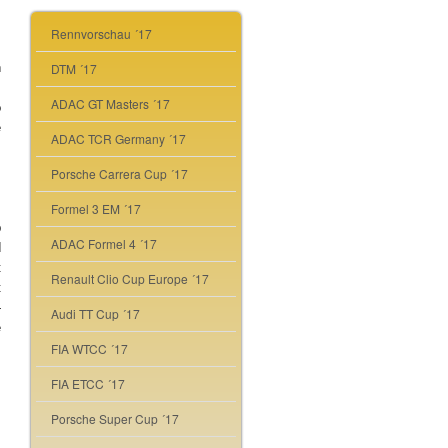
Rennvorschau ´17
n
DTM ´17
m
ADAC GT Masters ´17
o
e
ADAC TCR Germany ´17
.
s
Porsche Carrera Cup ´17
Formel 3 EM ´17
b
ADAC Formel 4 ´17
d
t
Renault Clio Cup Europe ´17
t
-
Audi TT Cup ´17
e
FIA WTCC ´17
FIA ETCC ´17
Porsche Super Cup ´17