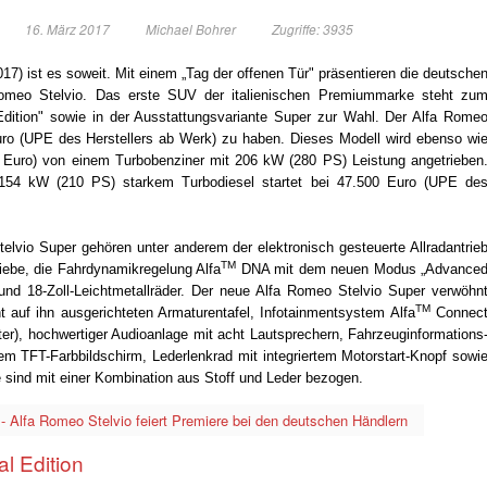
16. März 2017
Michael Bohrer
Zugriffe: 3935
 ist es soweit. Mit einem „Tag der offenen Tür" präsentieren die deutsche
omeo Stelvio. Das erste SUV der italienischen Premiummarke steht zu
 Edition" sowie in der Ausstattungsvariante Super zur Wahl. Der Alfa Rome
uro (UPE des Herstellers ab Werk) zu haben. Dieses Modell wird ebenso wi
0 Euro) von einem Turbobenziner mit 206 kW (280 PS) Leistung angetrieben
154 kW (210 PS) starkem Turbodiesel startet bei 47.500 Euro (UPE de
elvio Super gehören unter anderem der elektronisch gesteuerte Allradantrie
TM
ebe, die Fahrdynamikregelung Alfa
DNA mit dem neuen Modus „Advance
 und 18-Zoll-Leichtmetallräder. Der neue Alfa Romeo Stelvio Super verwöhn
TM
auf ihn ausgerichteten Armaturentafel, Infotainmentsystem Alfa
Connec
eter), hochwertiger Audioanlage mit acht Lautsprechern, Fahrzeuginformations
ßem TFT-Farbbildschirm, Lederlenkrad mit integriertem Motorstart-Knopf sowi
e sind mit einer Kombination aus Stoff und Leder bezogen.
- Alfa Romeo Stelvio feiert Premiere bei den deutschen Händlern
l Edition