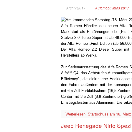
Archiv 2017
Automobil Infos 2017
Am kommenden Samstag (18. März 2017)
Alfa Romeo Händler den neuen Alfa R
Marktstart als Einführungsmodell „First
Stelvio 2.0 Turbo Super ist ab 49.000 E
der Alfa Romeo „First Edition (ab 56.00
Der Alfa Romeo 2.2 Diesel Super mit 
Herstellers ab Werk).
Zur Serienausstattung des Alfa Romeo St
TM
Alfa
Q4, das Achtstufen-Automatikgetri
Efficiency", die elektrische Heckklappe
den Fahrer außerdem mit der konsequent 
mit 6,5-Zoll-Farbbildschirm (16,5 Zentim
Center mit 3,5 Zoll (8,9 Zentimeter) gro
Einstiegsleisten aus Aluminium. Die Sitz
Weiterlesen: Startschuss am 18. März 
Jeep Renegade Nirto Spezia