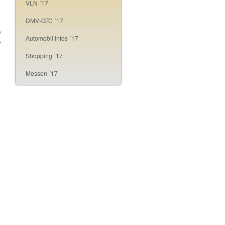
VLN ´17
DMV-GTC ´17
o
Automobil Infos ´17
o
Shopping ´17
Messen ´17