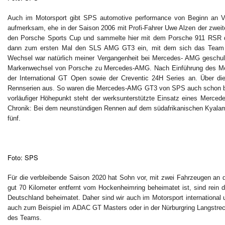
Auch im Motorsport gibt SPS automotive performance von Beginn an V
aufmerksam, ehe in der Saison 2006 mit Profi-Fahrer Uwe Alzen der zwei
den Porsche Sports Cup und sammelte hier mit dem Porsche 911 RSR d
dann zum ersten Mal den SLS AMG GT3 ein, mit dem sich das Team a
Wechsel war natürlich meiner Vergangenheit bei Mercedes- AMG geschul
Markenwechsel von Porsche zu Mercedes-AMG. Nach Einführung des Mer
der International GT Open sowie der Creventic 24H Series an. Über d
Rennserien aus. So waren die Mercedes-AMG GT3 von SPS auch schon bei
vorläufiger Höhepunkt steht der werksunterstützte Einsatz eines Merce
Chronik: Bei dem neunstündigen Rennen auf dem südafrikanischen Kyalam
fünf.
Foto: SPS
Für die verbleibende Saison 2020 hat Sohn vor, mit zwei Fahrzeugen a
gut 70 Kilometer entfernt vom Hockenheimring beheimatet ist, sind rein 
Deutschland beheimatet. Daher sind wir auch im Motorsport international u
auch zum Beispiel im ADAC GT Masters oder in der Nürburgring Langstrecke
des Teams.