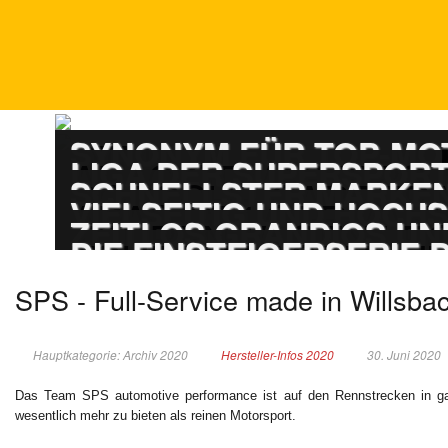
DTM
SYNONYM FÜR TOP-M
ADAC GT MASTERS
LIGA DER SUPERSPOR
PORSCHE CARRERA
SCHNELLSTER MARKEN
ADAC GT4 GERMAN
VIELSEITIG UND HOCH
TOURENWAGEN LE
ZEITLOS GRANDIOS UN
TOURENWAGEN JUN
DIE EINSTEIGERSERIE
SPS - Full-Service made in Willsba
Hauptkategorie: Archiv 2020
Hersteller-Infos 2020
30. Juni 2020
Das Team SPS automotive performance ist auf den Rennstrecken in g
wesentlich mehr zu bieten als reinen Motorsport.