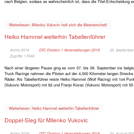
nach Belgien, sodass es wahrscheinlich ist, dass die Titel-Entscheidung ers
Weiterlesen: Milenko Vukovic holt sich die Meisterschaft
Heiko Hammel weiterhin Tabellenführer
Archiv 2016
DTC Division 1 Veranstaltungen 2016
25. September
Zugriffe: 17646
Nach einer längeren Pause ging es vom 07. bis 09. September ins belg
Truck Racings nahmen die Piloten auf der 4,000 Kilometer langen Strecke 
Räder. Als Tabellenführer reiste Heiko Hammel (Wolf Racing) mit 1o4 Punk
(Vukovic Motorsport) mit 92 und Franjo Kovac (Vukovic Motorsport) mit 55
Weiterlesen: Heiko Hammel weiterhin Tabellenführer
Doppel-Sieg für Milenko Vukovic
Archiv 2016
DTC Division 1 Veranstaltungen 2016
04. August 20