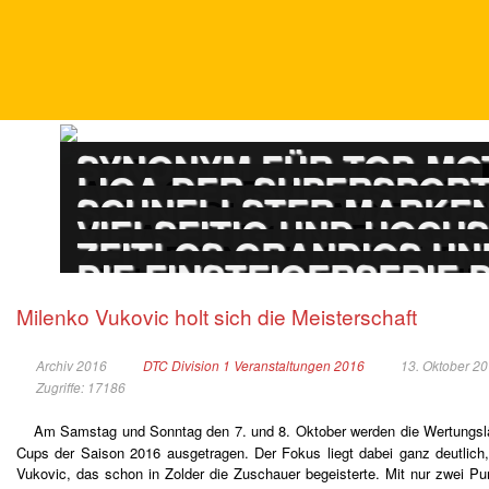
DTM
SYNONYM FÜR TOP-M
ADAC GT MASTERS
LIGA DER SUPERSPOR
PORSCHE CARRERA
SCHNELLSTER MARKEN
ADAC GT4 GERMAN
VIELSEITIG UND HOCH
TOURENWAGEN LE
ZEITLOS GRANDIOS UN
TOURENWAGEN JUN
DIE EINSTEIGERSERIE
Milenko Vukovic holt sich die Meisterschaft
Archiv 2016
DTC Division 1 Veranstaltungen 2016
13. Oktober 2
Zugriffe: 17186
Am Samstag und Sonntag den 7. und 8. Oktober werden die Wertungs
Cups der Saison 2016 ausgetragen. Der Fokus liegt dabei ganz deutlic
Vukovic, das schon in Zolder die Zuschauer begeisterte. Mit nur zwei Pu