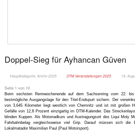
Doppel-Sieg für Ayhancan Güven
Hauptkategorie: Archiv 2025
DTM Veranstaltungen 2025
19. Aug
Seite 1 von 10
Beim sechsten Rennwochenende auf dem Sachsenring vom 22. bis 2
bestmögliche Ausgangslage für den Titel-Endspurt sichern. Der verwink
von 3,645 Kilometer liegt westlich von Chemnitz und ist mit großen
Gefälle von 12,8 Prozent einzigartig im DTM-Kalender. Das Streckenlay
blinden Kuppen. Als Motorradkurs und Austragungsort des Liqui Moly Mo
Fahrbahnbelag vergleichsweise viel Grip. Darauf müssen sich die 
Lokalmatador Maximilian Paul (Paul Motorsport).