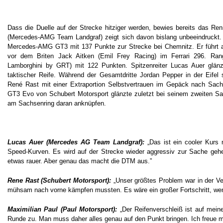
Dass die Duelle auf der Strecke hitziger werden, bewies bereits das R
(Mercedes-AMG Team Landgraf) zeigt sich davon bislang unbeeindruckt. De
Mercedes-AMG GT3 mit 137 Punkte zur Strecke bei Chemnitz. Er führt a
vor dem Briten Jack Aitken (Emil Frey Racing) im Ferrari 296. Ra
Lamborghini by GRT) mit 122 Punkten. Spitzenreiter Lucas Auer glänz
taktischer Reife. Während der Gesamtdritte Jordan Pepper in der Eifel 
René Rast mit einer Extraportion Selbstvertrauen im Gepäck nach Sa
GT3 Evo von Schubert Motorsport glänzte zuletzt bei seinem zweiten Sais
am Sachsenring daran anknüpfen.
Lucas Auer (Mercedes AG Team Landgraf):
„Das ist ein cooler Kurs
Speed-Kurven. Es wird auf der Strecke wieder aggressiv zur Sache gehen
etwas rauer. Aber genau das macht die DTM aus.”
Rene Rast (Schubert Motorsport):
„Unser größtes Problem war in der Ve
mühsam nach vorne kämpfen mussten. Es wäre ein großer Fortschritt, wen
Maximilian Paul (Paul Motorsport):
„Der Reifenverschleiß ist auf meine
Runde zu. Man muss daher alles genau auf den Punkt bringen. Ich freue 